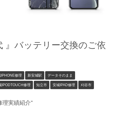
６世代 』バッテリー交換のご依
IPHONE修理
新安城駅
データそのまま
IPODTOUCH修理
知立市
安城IPAD修理
刈谷市
修理実績紹介”