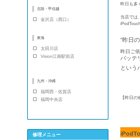
昨日も多
北陸・甲信越
当店では、
金沢店（西口）
iPodT
東海
“昨日
太田川店
昨日ご依
Vision江南駅前店
バッテ
という
九州・沖縄
福岡西・佐賀店
【昨日の
福岡中央店
iPodT
修理メニュー