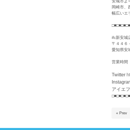
安城市よ
岡崎市、
幅広いエ
□■□■□■□
ifc新安城
〒４４６
愛知県安
営業時間
Twitter
h
Instagra
アイエフ
□■□■□■□
« Prev