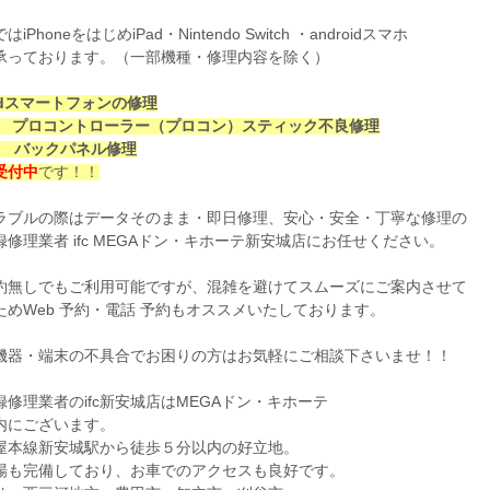
iPhoneをはじめiPad・Nintendo Switch ・androidスマホ
承っております。（一部機種・修理内容を除く）
oidスマートフォンの修理
tch プロコントローラー（プロコン）スティック不良修理
ne バックパネル修理
受付中
です！！
ラブルの際はデータそのまま・即日修理、安心・安全・丁寧な修理の
修理業者 ifc MEGAドン・キホーテ新安城店にお任せください。
約無しでもご利用可能ですが、混雑を避けてスムーズにご案内させて
ためWeb 予約・電話 予約もオススメいたしております。
機器・端末の不具合でお困りの方はお気軽にご相談下さいませ！！
修理業者のifc新安城店はMEGAドン・キホーテ
内にございます。
屋本線新安城駅から徒歩５分以内の好立地。
場も完備しており、お車でのアクセスも良好です。