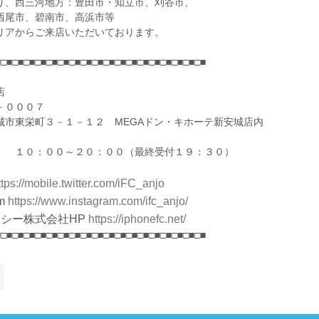
り、西三河地方：豊田市・知立市、刈谷市、
西尾市、碧南市、高浜市等
リアからご来店いただいております。
■□■□■□■□■□■□■□■□■□■□■□■□■□■□■□■□■□■□■
店
－０００７
城市東栄町３－１－１２ MEGAドン・キホーテ新安城店内
 １０：００～２０：００（最終受付１９：３０）
ttps://mobile.twitter.com/iFC_anjo
m
https://www.instagram.com/ifc_anjo/
シー株式会社HP
https://iphonefc.net/
■□■□■□■□■□■□■□■□■□■□■□■□■□■□■□■□■□■□■