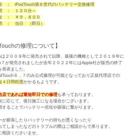
 ： iPodTouch第６世代のバッテリー交換修理
間 ： １２０分～
金 ： ￥９，８００
間 ： 当日 （即日）
dTouchの修理について】
ouchは２００９年に発売されて以降、最後の機種として２０１９年に
ouch７が発売されましたが去年２０２２年にはApple社が販売の終了
を発表ました。
odTouch６，７のみ公式修理が可能となっており正規代理店での
短４日間程度
かかるもようです。
当店であれば最短即日での修理
も承っております。
況に応じて、後日施工になる場合がございます。
用することでバッテリー劣化や膨張に繋がります。
ーが膨張したりバッテリーの持ちが悪くなったり
れてしまったなどのトラブルの際はご相談からで承ります。
ご相談くださいませ。