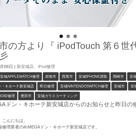
市の方より『 iPodTouch 第
彡
1月08日
|
新安城店
、
iPod修理
安城APPLEWATCH修理
碧南市
西尾市
安城IPHONE買取
岡崎市
安城
ドン・キホーテ新安城店
即日修理
安城NINTENDOSWITCH修理
安城市
安城
ROID修理
豊田市
安城ガラスコーティング
cMEGAドン・キホーテ新安城店からのお知らせと昨日の
、こんにちは。
修理業者のifcMEGAドン・キホーテ新安城店です。