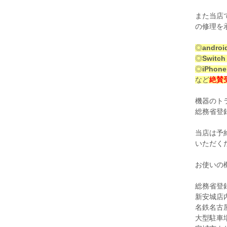
また当店では
の修理を
◎
andr
◎
Swi
◎
iPho
など
絶賛
機器のト
総務省登録
当店は予
いただく
お使いの
総務省登録
新安城店
名鉄名古
大型駐車