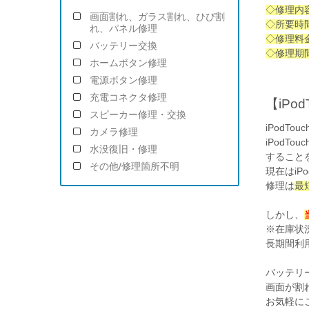
◇修理内容
画面割れ、ガラス割れ、ひび割
◇所要時
れ、パネル修理
◇修理料
バッテリー交換
◇修理期
ホームボタン修理
電源ボタン修理
充電コネクタ修理
【iPo
スピーカー修理・交換
iPodT
カメラ修理
iPodT
水没復旧・修理
すること
その他/修理箇所不明
現在はiP
修理は
最
しかし、
※在庫状
長期間利
バッテリ
画面が割
お気軽に