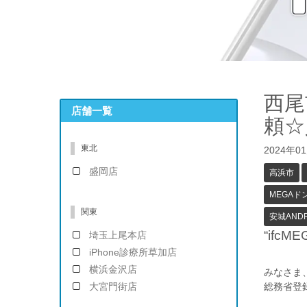
西尾
店舗一覧
頼☆
東北
2024年0
盛岡店
高浜市
MEGA
関東
安城AND
“if
埼玉上尾本店
iPhone診療所草加店
横浜金沢店
みなさま
大宮門街店
総務省登録