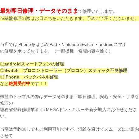
最短即日修理・データそのまま
で修理いたします。
※基盤修理の際はお日にちをいただきます。予めご了承くださいませ。
当店ではiPhoneをはじめiPad・Nintendo Switch ・androidスマホ
の修理を承っております。（一部機種・修理内容を除く）
◎
androidスマートフォンの修理
◎
Switch プロコントローラー（プロコン）スティック不良修理
◎
iPhone バックパネル修理
など
絶賛受付中
です！！
機器のトラブルの際はデータそのまま・即日修理、安心・安全・丁寧な
修理の
総務省登録修理業者 ifc MEGAドン・キホーテ新安城店にお任せくださ
い。
当店は予約無しでもご利用可能ですが、混雑を避けてスムーズにご案内
させて