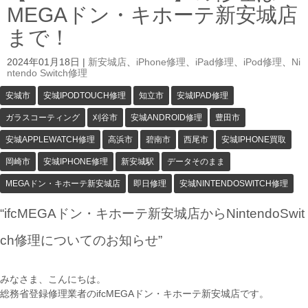
MEGAドン・キホーテ新安城店
まで！
2024年01月18日
|
新安城店
、
iPhone修理
、
iPad修理
、
iPod修理
、
Ni
ntendo Switch修理
安城市
安城IPODTOUCH修理
知立市
安城IPAD修理
ガラスコーティング
刈谷市
安城ANDROID修理
豊田市
安城APPLEWATCH修理
高浜市
碧南市
西尾市
安城IPHONE買取
岡崎市
安城IPHONE修理
新安城駅
データそのまま
MEGAドン・キホーテ新安城店
即日修理
安城NINTENDOSWITCH修理
“ifcMEGAドン・キホーテ新安城店からNintendoSwit
ch修理についてのお知らせ”
みなさま、こんにちは。
総務省登録修理業者のifcMEGAドン・キホーテ新安城店です。