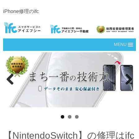
iPhone修理のifc
MENU
Prev
Next
ious
【NintendoSwitch】の修理はifc