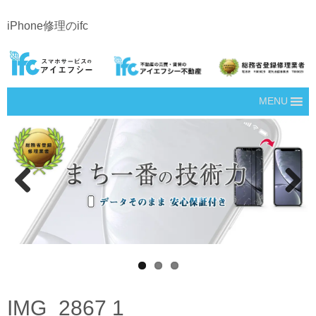
iPhone修理のifc
MENU
Prev
Next
ious
IMG_2867 1