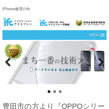
iPhone修理のifc
MENU
Prev
Next
ious
豊田市の方より『OPPOシリー