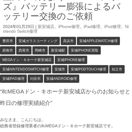
ズ』バッテリー膨張によるバ
ッテリー交換のご依頼
2024年01月29日
|
新安城店
、
iPhone修理
、
iPad修理
、
iPod修理
、
Ni
ntendo Switch修理
豊田市
安城ガラスコーティング
高浜市
安城APPLEWATCH修理
碧南市
西尾市
岡崎市
新安城駅
安城IPHONE買取
MEGAドン・キホーテ新安城店
安城IPHONE修理
安城NINTENDOSWITCH修理
安城市
安城IPODTOUCH修理
知立市
安城IPAD修理
刈谷市
安城ANDROID修理
“ifcMEGAドン・キホーテ新安城店からのお知らせと
昨日の修理実績紹介”
みなさま、こんにちは。
総務省登録修理業者のifcMEGAドン・キホーテ新安城店です。