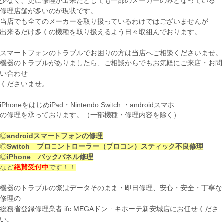
少なく、更に修理が出来たとしても一部のメーカーのみとなっている
修理店舗が多いのが現状です。
当店でも全てのメーカーを取り扱っているわけではございませんが
出来るだけ多くの機種を取り扱えるよう日々取組んでおります。
スマートフォンのトラブルでお困りの方は当店へご相談くださいませ。
機器のトラブルがありましたら、ご相談からでもお気軽にご来店・お問
い合わせ
くださいませ。
iPhoneをはじめiPad・Nintendo Switch ・androidスマホ
の修理を承っております。（一部機種・修理内容を除く）
◎
androidスマートフォンの修理
◎
Switch プロコントローラー（プロコン）スティック不良修理
◎
iPhone バックパネル修理
など
絶賛受付中
です！！
機器のトラブルの際はデータそのまま・即日修理、安心・安全・丁寧な
修理の
総務省登録修理業者 ifc MEGAドン・キホーテ新安城店にお任せくださ
い。