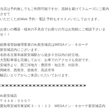
当店は予約無しでもご利用可能ですが、混雑を避けてスムーズにご案内
させて
いただくためWeb 予約・電話 予約もオススメいたしております。
お使いの機器・端末の不具合でお困りの方はお気軽にご相談下さいま
せ！！
総務省登録修理業者のifc新安城店はMEGAドン・キホーテ
新安城店内にございます。
名鉄名古屋本線新安城駅から徒歩５分以内の好立地。
大型駐車場も完備しており、お車でのアクセスも良好です。
安城市より、西三河地方：豊田市・知立市、刈谷市、
岡崎市、西尾市、碧南市、高浜市等
幅広いエリアからご来店いただいております。
□■□■□■□■□■□■□■□■□■□■□■□■□■□■□■□■□■□■□■□■□■□■
ifc新安城店
〒４４６－０００７
愛知県安城市東栄町３－１－１２ MEGAドン・キホーテ新安城店内