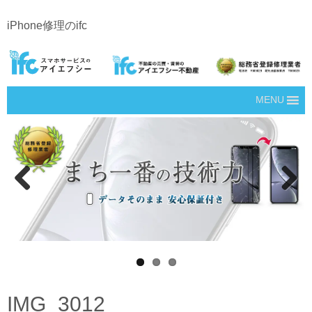
iPhone修理のifc
MENU
Prev
Next
ious
IMG_3012