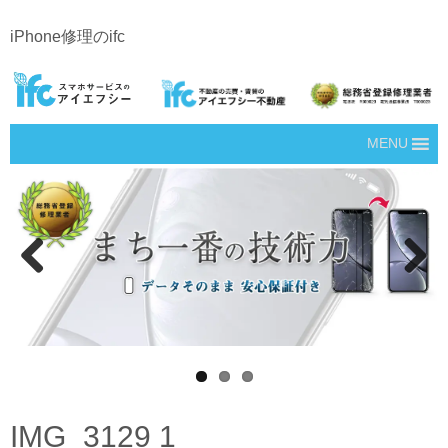
iPhone修理のifc
MENU
Prev
Next
ious
IMG_3129 1