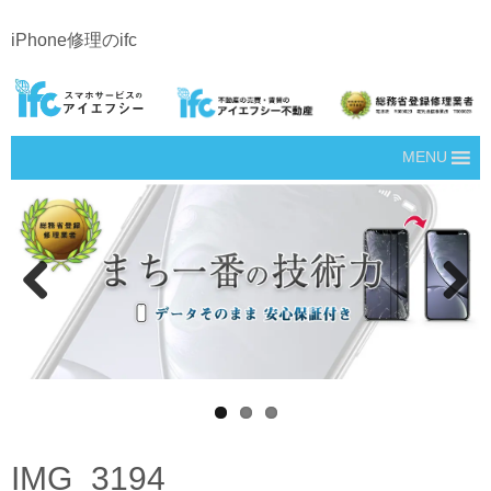
iPhone修理のifc
MENU
Prev
Next
ious
IMG_3194