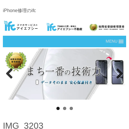
iPhone修理のifc
MENU
Prev
Next
ious
IMG_3203