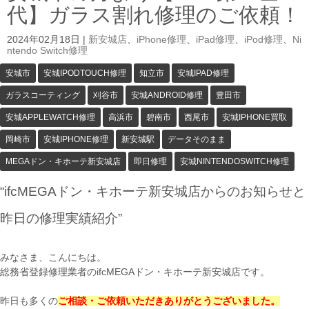
代】ガラス割れ修理のご依頼！
2024年02月18日
|
新安城店
、
iPhone修理
、
iPad修理
、
iPod修理
、
Ni
ntendo Switch修理
安城市
安城IPODTOUCH修理
知立市
安城IPAD修理
ガラスコーティング
刈谷市
安城ANDROID修理
豊田市
安城APPLEWATCH修理
高浜市
碧南市
西尾市
安城IPHONE買取
岡崎市
安城IPHONE修理
新安城駅
データそのまま
MEGAドン・キホーテ新安城店
即日修理
安城NINTENDOSWITCH修理
“ifcMEGAドン・キホーテ新安城店からのお知らせと
昨日の修理実績紹介”
みなさま、こんにちは。
総務省登録修理業者のifcMEGAドン・キホーテ新安城店です。
昨日も多くの
ご相談・ご依頼いただきありがとうございました。