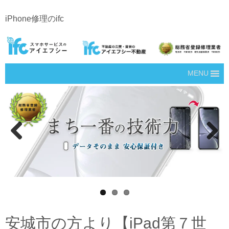
iPhone修理のifc
MENU
Prev
Next
ious
安城市の方より【iPad第７世