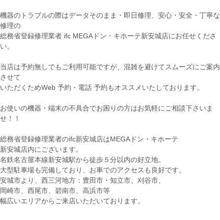
機器のトラブルの際はデータそのまま・即日修理、安心・安全・丁寧な
修理の
総務省登録修理業者 ifc MEGAドン・キホーテ新安城店にお任せくださ
い。
当店は予約無しでもご利用可能ですが、混雑を避けてスムーズにご案内
させて
いただくためWeb 予約・電話 予約もオススメいたしております。
お使いの機器・端末の不具合でお困りの方はお気軽にご相談下さいま
せ！！
総務省登録修理業者のifc新安城店はMEGAドン・キホーテ
新安城店内にございます。
名鉄名古屋本線新安城駅から徒歩５分以内の好立地。
大型駐車場も完備しており、お車でのアクセスも良好です。
安城市より、西三河地方：豊田市・知立市、刈谷市、
岡崎市、西尾市、碧南市、高浜市等
幅広いエリアからご来店いただいております。