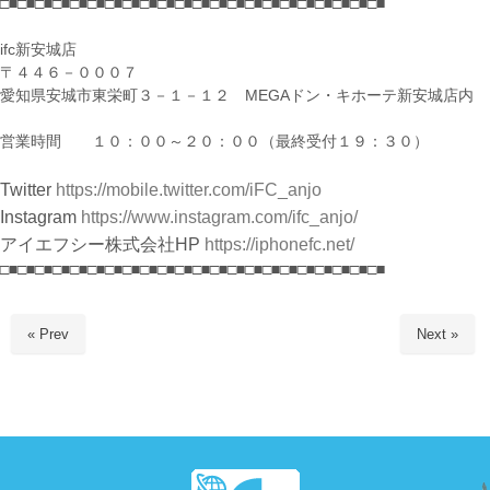
□■□■□■□■□■□■□■□■□■□■□■□■□■□■□■□■□■□■□■□■□■□■
ifc新安城店
〒４４６－０００７
愛知県安城市東栄町３－１－１２ MEGAドン・キホーテ新安城店内
営業時間 １０：００～２０：００（最終受付１９：３０）
Twitter
https://mobile.twitter.com/iFC_anjo
Instagram
https://www.instagram.com/ifc_anjo/
アイエフシー株式会社HP
https://iphonefc.net/
□■□■□■□■□■□■□■□■□■□■□■□■□■□■□■□■□■□■□■□■□■□■
« Prev
Next »