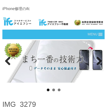
iPhone修理のifc
MENU
Prev
Next
ious
IMG_3279