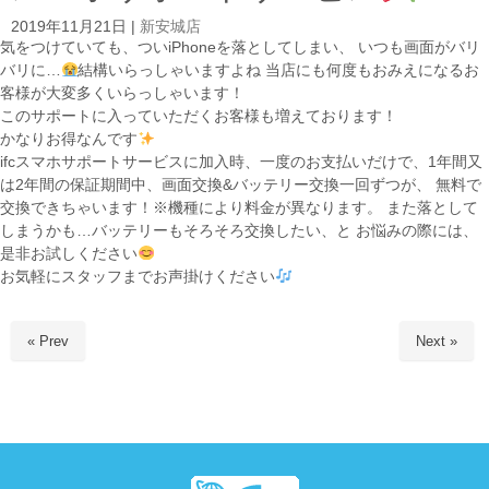
2019年11月21日
|
新安城店
気をつけていても、ついiPhoneを落としてしまい、 いつも画面がバリ
バリに…
結構いらっしゃいますよね 当店にも何度もおみえになるお
客様が大変多くいらっしゃいます！
このサポートに入っていただくお客様も増えております！
かなりお得なんです
ifcスマホサポートサービスに加入時、一度のお支払いだけで、1年間又
は2年間の保証期間中、画面交換&バッテリー交換一回ずつが、 無料で
交換できちゃいます！※機種により料金が異なります。 また落として
しまうかも…バッテリーもそろそろ交換したい、と お悩みの際には、
是非お試しください
お気軽にスタッフまでお声掛けください
« Prev
Next »