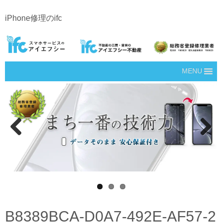
iPhone修理のifc
MENU
Prev
Next
ious
B8389BCA-D0A7-492E-AF57-2