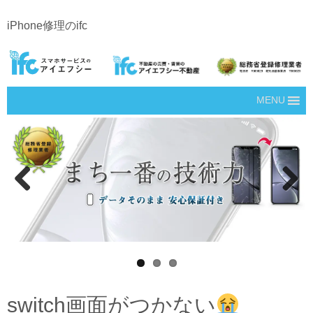
iPhone修理のifc
MENU
Prev
Next
ious
switch画面がつかない