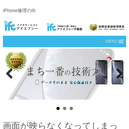
iPhone修理のifc
MENU
Prev
Next
ious
画面が映らなくなってしまっ