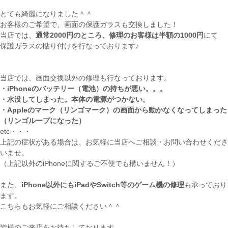
とても綺麗になりました＾＾
お客様のご希望で、画面の保護ガラスも交換しました！
当店では、
通常2000円のところ、修理のお客様は半額の1000円
にて
保護ガラスの貼り付けを行なっております♪
当店では、画面交換以外の修理も行なっております。
・iPhoneのバッテリー（電池）の持ちが悪い。。。
・水没してしまった。本体の電源がつかない。
・Appleのマーク（リンゴマーク）の画面から動かなくなってしまった
（リンゴループになった）
etc・・・
上記の症状がある場合は、お気軽に当店へご相談・お問い合わせくださ
いませ。
（上記以外のiPhoneに関するご不便でも構いません！）
また、
iPhone以外にもiPadやSwitch等のゲーム機の修理
も承っており
ます。
こちらもお気軽にご相談ください＾＾
皆様のご来店をお待ちしております。