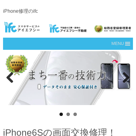
iPhone修理のifc
MENU
Prev
Next
ious
iPhone6Sの画面交換修理！