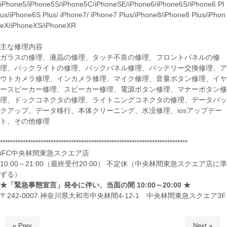
iPhone5/iPhone5S/iPhone5C/iPhoneSE/iPhone6/iPhone6S/iPhone6 Pl
us/iPhone6S Plus/ iPhone7/ iPhone7 Plus/iPhone8/iPhone8 Plus/iPhon
eX/iPhoneXS/iPhoneXR
主な修理内容
ガラスの修理、液晶の修理、タッチ不良の修理、フロントパネルの修
理、バックライトの修理、バックパネル修理、バッテリー交換修理、ア
ウトカメラ修理、インカメラ修理、マイク修理、音量ボタン修理、イヤ
ースピーカー修理、スピーカー修理、電源ボタン修理、マナーボタン修
理、ドックコネクタの修理、ライトニングコネクタの修理、データバッ
クアップ、データ移行、本体クリーニング、水没修理、iosアップデー
ト、その他修理
**************************************************************************
iFC中央林間東急スクエア店
10:00～21:00（最終受付20:00） 不定休（中央林間東急スクエア店に準
ずる）
★
「緊急事態宣言」発令に伴い、当面の間
10:00
～
20:00 ★
〒242-0007 神奈川県大和市中央林間4-12-1 中央林間東急スクエア3F
« Prev
Next »