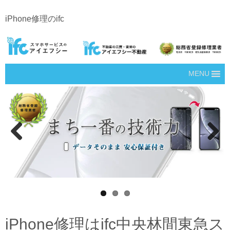
iPhone修理のifc
MENU
Prev
Next
ious
iPhone修理はifc中央林間東急ス