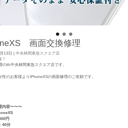
honeXS 画面交換修理
3月13日
|
中央林間東急スクエア店
は！
e修理のifc中央林間東急スクエア店です。
性のお客様よりiPhoneXSの画面修理のご依頼です。
理内容〜〜〜
oneXS
800円
40
分