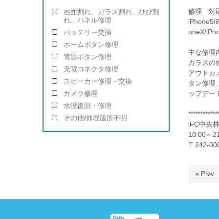
修理 対
画面割れ、ガラス割れ、ひび割
れ、パネル修理
iPhone5/i
oneX/iPh
バッテリー交換
ホームボタン修理
主な修理
電源ボタン修理
ガラスの
充電コネクタ修理
アウトカ
スピーカー修理・交換
タン修理
ップデー
カメラ修理
水没復旧・修理
************
その他/修理箇所不明
iFC中央
10:00
〒242-
« Prev