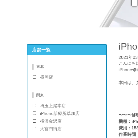
iP
店舗一覧
2021年0
こんにち
東北
iPhon
盛岡店
本日は、女
関東
埼玉上尾本店
iPhone診療所草加店
〜〜〜修
横浜金沢店
機種：iPh
費用：15
大宮門街店
作業時間：