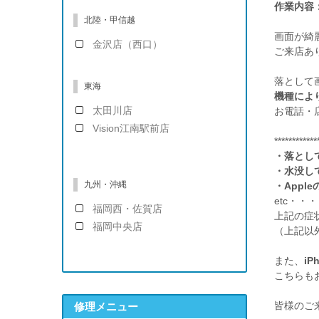
作業内容
北陸・甲信越
画面が綺
金沢店（西口）
ご来店あ
落として
東海
機種によ
太田川店
お電話・
Vision江南駅前店
************
・落とし
・水没し
九州・沖縄
・App
etc・・・
福岡西・佐賀店
上記の症
福岡中央店
（上記以外
また、
iP
こちらも
修理メニュー
皆様のご