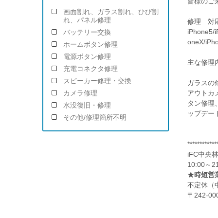
皆様のご
画面割れ、ガラス割れ、ひび割
れ、パネル修理
修理 対
iPhone5/i
バッテリー交換
oneX/iPh
ホームボタン修理
電源ボタン修理
主な修理
充電コネクタ修理
スピーカー修理・交換
ガラスの
アウトカ
カメラ修理
タン修理
水没復旧・修理
ップデー
その他/修理箇所不明
************
iFC中央
10:00～
★時短営業
不定休（
〒242-