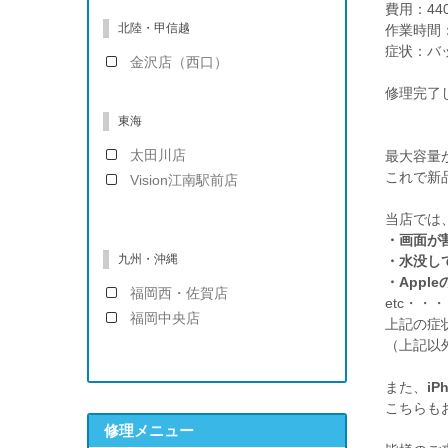
費用：44
北陸・甲信越
作業時間：
症状：バ
金沢店（西口）
修理完了
東海
太田川店
最大容量
これで新
Vision江南駅前店
当店では
・画面が
九州・沖縄
・水没し
・App
福岡西・佐賀店
etc・・・
福岡中央店
上記の症
（上記以外
また、
iP
こちらも
修理メニュー