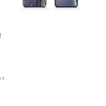
！
ます。