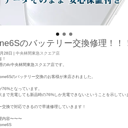
hone6Sのバッテリー交換修理！！
3月28日
|
中央林間東急スクエア店
は！
e修理のifc中央林間東急スクエア店です。
hone6Sのバッテリー交換のお客様が来店されました。
が76%となっています。
大まで充電しても新品時の76%しか充電できないということを示してい
ー交換で対応できるので早速修理していきます！
理内容〜〜〜
one6S