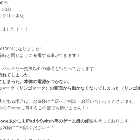
00円
30分
ッテリー劣化
しました！！！
が100%になりました！
品時と同じように充電する事ができます！
、バッテリー交換以外の修理も行なっております。
割れてしまった。
てしまった。本体の電源がつかない。
leのマーク（リンゴマーク）の画面から動かなくなってしまった（リンゴ
状がある場合は、お気軽に当店へご相談・お問い合わせくださいませ。
のiPhoneに関するご不便でも構いません！）
hone以外にもiPadやSwitch等のゲーム機の修理
も承っております。
お気軽にご相談ください＾＾