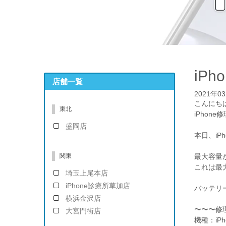
iP
店舗一覧
2021年0
こんにち
東北
iPhon
盛岡店
本日、iP
関東
最大容量
これは最
埼玉上尾本店
iPhone診療所草加店
バッテリ
横浜金沢店
〜〜〜修
大宮門街店
機種：iPh