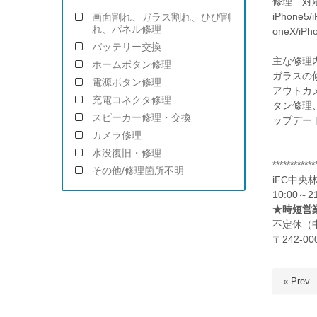
修理 対
iPhone5/i
画面割れ、ガラス割れ、ひび割
れ、パネル修理
oneX/iPh
バッテリー交換
主な修理
ホームボタン修理
ガラスの
電源ボタン修理
アウトカ
充電コネクタ修理
タン修理
スピーカー修理・交換
ップデー
カメラ修理
水没復旧・修理
************
その他/修理箇所不明
iFC中央
10:00～
★時短営業
不定休（
〒242-
« Prev