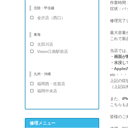
作業時間：
北陸・甲信越
症状：バ
金沢店（西口）
修理完了
最大容量
東海
これで新
太田川店
当店では
Vision江南駅前店
・画面が
・水没し
・App
九州・沖縄
etc・・・
上記の症
福岡西・佐賀店
（上記以外
福岡中央店
また、
iP
こちらも
皆様のご
修理メニュー