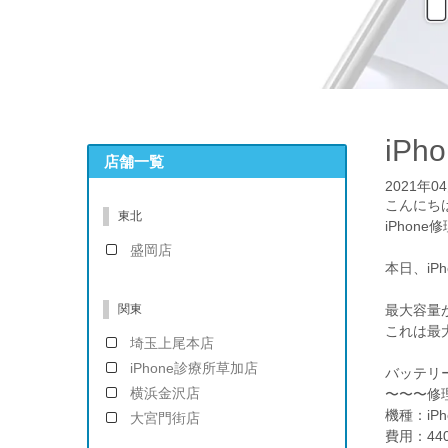
iP
店舗一覧
2021年0
こんにち
東北
iPhon
盛岡店
本日、iP
関東
最大容量
これは最
埼玉上尾本店
iPhone診療所草加店
バッテリ
横浜金沢店
〜〜〜修
機種：iPh
大宮門街店
費用：44