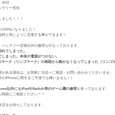
30分
ッテリー劣化
しました！！！
が100%になりました！
品時と同じように充電する事ができます！
、バッテリー交換以外の修理も行なっております。
割れてしまった。
てしまった。本体の電源がつかない。
leのマーク（リンゴマーク）の画面から動かなくなってしまった（リンゴ
状がある場合は、お気軽に当店へご相談・お問い合わせくださいませ。
のiPhoneに関するご不便でも構いません！）
hone以外にもiPadやSwitch等のゲーム機の修理
も承っております。
お気軽にご相談ください＾＾
来店をお待ちしております。