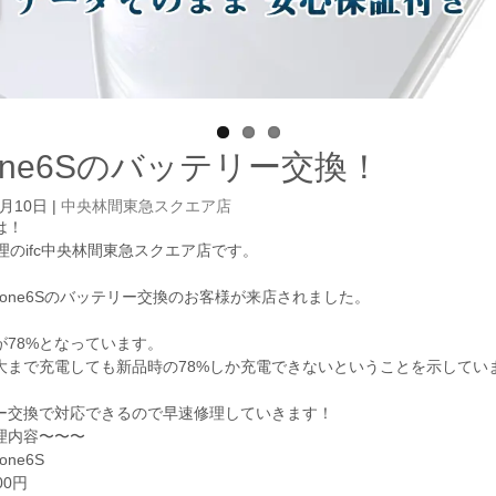
hone6Sのバッテリー交換！
4月10日
|
中央林間東急スクエア店
は！
e修理のifc中央林間東急スクエア店です。
hone6Sのバッテリー交換のお客様が来店されました。
が78%となっています。
大まで充電しても新品時の78%しか充電できないということを示してい
ー交換で対応できるので早速修理していきます！
理内容〜〜〜
one6S
00円