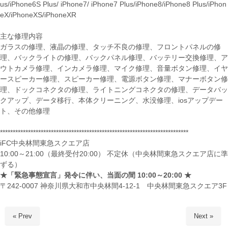
us/iPhone6S Plus/ iPhone7/ iPhone7 Plus/iPhone8/iPhone8 Plus/iPhon
eX/iPhoneXS/iPhoneXR
主な修理内容
ガラスの修理、液晶の修理、タッチ不良の修理、フロントパネルの修
理、バックライトの修理、バックパネル修理、バッテリー交換修理、ア
ウトカメラ修理、インカメラ修理、マイク修理、音量ボタン修理、イヤ
ースピーカー修理、スピーカー修理、電源ボタン修理、マナーボタン修
理、ドックコネクタの修理、ライトニングコネクタの修理、データバッ
クアップ、データ移行、本体クリーニング、水没修理、iosアップデー
ト、その他修理
**************************************************************************
iFC中央林間東急スクエア店
10:00～21:00（最終受付20:00） 不定休（中央林間東急スクエア店に準
ずる）
★「緊急事態宣言」発令に伴い、
当面の間
10:00
～
20:00 ★
〒242-0007 神奈川県大和市中央林間4-12-1 中央林間東急スクエア3F
« Prev
Next »