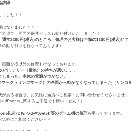
晶故障
しました！！
麗になりました＾＾
ご希望で、画面の保護ガラスも貼り付けいたしました！
、
通常2200円(税込)のところ、修理のお客様は半額の1100円(税込)
にて
スの貼り付けを行なっております♪
、画面交換以外の修理も行なっております。
neのバッテリー（電池）の持ちが悪い。。。
てしまった。本体の電源がつかない。
leのマーク（リンゴマーク）の画面から動かなくなってしまった（リンゴ
状がある場合は、お気軽に当店へご相談・お問い合わせくださいませ。
のiPhoneに関するご不便でも構いません！）
hone以外にもiPadやSwitch等のゲーム機の修理
も承っております。
お気軽にご相談ください＾＾