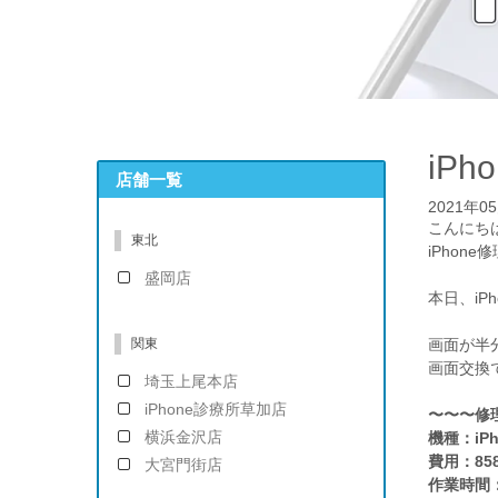
iPh
店舗一覧
2021年0
こんにち
東北
iPhon
盛岡店
本日、iP
関東
画面が半
画面交換
埼玉上尾本店
iPhone診療所草加店
〜〜〜修
横浜金沢店
機種：iPh
費用：85
大宮門街店
作業時間：