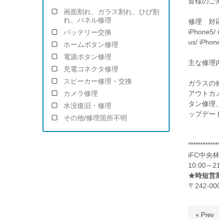
皆様のご
画面割れ、ガラス割れ、ひび割
れ、パネル修理
修理 対
iPhone5/ 
バッテリー交換
us/ iPhon
ホームボタン修理
電源ボタン修理
主な修理
充電コネクタ修理
スピーカー修理・交換
ガラスの
アウトカ
カメラ修理
タン修理
水没復旧・修理
ップデー
その他/修理箇所不明
************
iFC中央
10:00
★時短営業
〒242-
« Prev