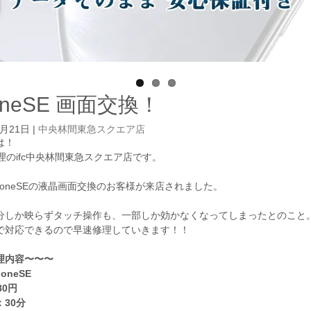
oneSE 画面交換！
5月21日
|
中央林間東急スクエア店
は！
e修理のifc中央林間東急スクエア店です。
honeSEの液晶画面交換のお客様が来店されました。
分しか映らずタッチ操作も、一部しか効かなくなってしまったとのこと
で対応できるので早速修理していきます！！
理内容〜〜〜
oneSE
80円
30分