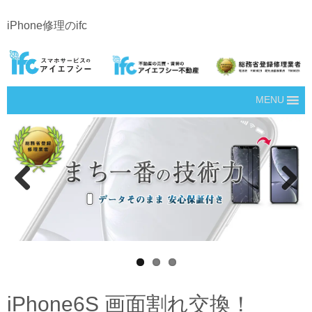
iPhone修理のifc
MENU
Prev
Next
ious
iPhone6S 画面割れ交換！