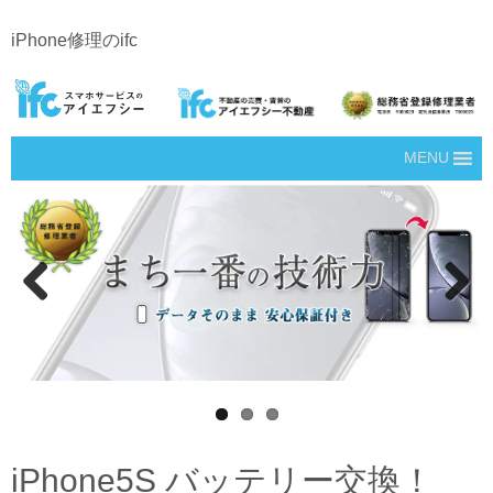
iPhone修理のifc
MENU
Prev
Next
ious
iPhone5S バッテリー交換！