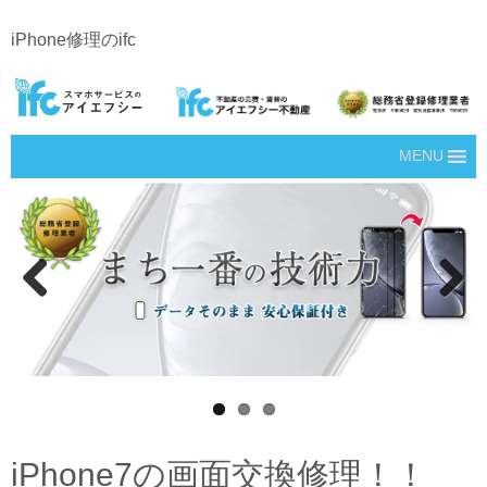
iPhone修理のifc
MENU
Prev
Next
ious
iPhone7の画面交換修理！！