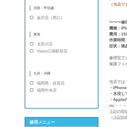
（当店で
北陸・甲信越
金沢店（西口）
〜〜〜修
機種：iPh
費用：15
東海
作業時間
太田川店
症状：液
Vision江南駅前店
修理完了
保護フィ
九州・沖縄
当店では
福岡西・佐賀店
・iPho
福岡中央店
・水没し
・App
etc・・・
上記の症
（上記以外
修理メニュー