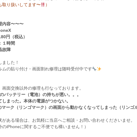
も取り扱いしてます〜
）
理内容〜〜〜
oneX
180円（税込）
：１時間
晶故障
しました！
ルムの貼り付け・画面割れ修理は随時受付中です
、画面交換以外の修理も行なっております。
neのバッテリー（電池）の持ちが悪い。。。
てしまった。本体の電源がつかない。
leのマーク（リンゴマーク）の画面から動かなくなってしまった（リンゴ
状がある場合は、お気軽に当店へご相談・お問い合わせくださいませ。
のiPhoneに関するご不便でも構いません！）