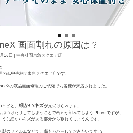
honeX 画面割れの原因は？
6月16日
|
中央林間東急スクエア店
は！
e修理のifc中央林間東急スクエア店です。
honeXの液晶画面修理のご依頼でお客様が来店されました。
細かいキズ
のヒビと、
が見受けられます。
りぶつけたりしてしまうことで画面が割れてしまうiPhoneですが、
ような細かいキズがある部分から割れてしまうんです。
ス製のフィルムなどで、傷もカバーしておきたいですね！