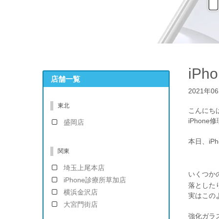
iP
店舗一覧
2021年0
東北
こんにち
iPhon
盛岡店
本日、iP
関東
埼玉上尾本店
いくつか
iPhone診療所草加店
落とした
横浜金沢店
実はこの
大宮門街店
強化ガラ