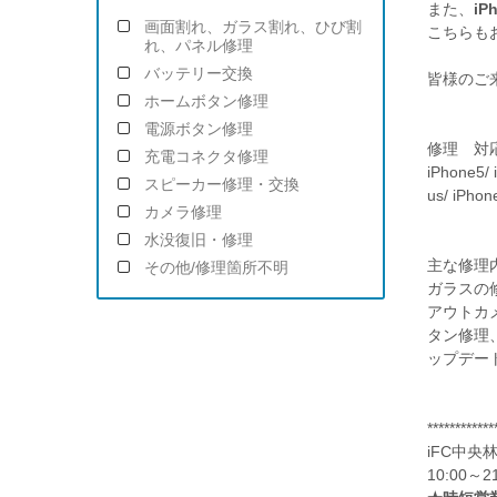
また、
iP
画面割れ、ガラス割れ、ひび割
こちらも
れ、パネル修理
バッテリー交換
皆様のご
ホームボタン修理
電源ボタン修理
修理 対
充電コネクタ修理
iPhone5/ 
スピーカー修理・交換
us/ iPhon
カメラ修理
水没復旧・修理
主な修理
その他/修理箇所不明
ガラスの
アウトカ
タン修理
ップデー
************
iFC中央
10:00