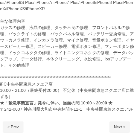
us/iPhone6S Plus/ iPhone7/ iPhone7 Plus/iPhone8/iPhone8 Plus/iPhon
eX/iPhoneXS/iPhoneXR
主な修理内容
ガラスの修理、液晶の修理、タッチ不良の修理、フロントパネルの修
理、バックライトの修理、バックパネル修理、バッテリー交換修理、ア
ウトカメラ修理、インカメラ修理、マイク修理、音量ボタン修理、イヤ
ースピーカー修理、スピーカー修理、電源ボタン修理、マナーボタン修
理、ドックコネクタの修理、ライトニングコネクタの修理、データバッ
クアップ、データ移行、本体クリーニング、水没修理、iosアップデー
ト、その他修理
**************************************************************************
iFC中央林間東急スクエア店
10:00～21:00（最終受付20:00） 不定休（中央林間東急スクエア店に準
ずる）
★「緊急事態宣言」発令に伴い、
当面の間
10:00
～
20:00 ★
〒242-0007 神奈川県大和市中央林間4-12-1 中央林間東急スクエア3F
« Prev
Next »