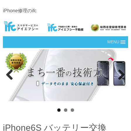
iPhone修理のifc
MENU
Prev
Next
ious
iPhone6S バッテリー交換