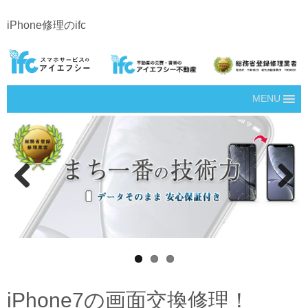
iPhone修理のifc
MENU
Prev
Next
ious
iPhone7の画面交換修理！