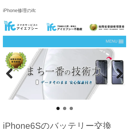
iPhone修理のifc
MENU
Prev
Next
ious
iPhone6Sのバッテリー交換