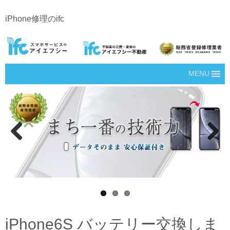
iPhone修理のifc
MENU
Prev
Next
ious
iPhone6S バッテリー交換しま