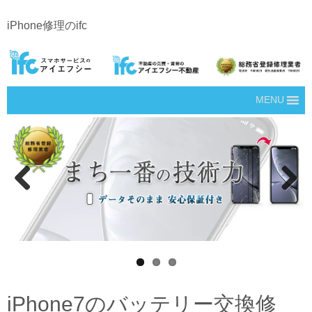
iPhone修理のifc
MENU
Prev
Next
ious
iPhone7のバッテリー交換修