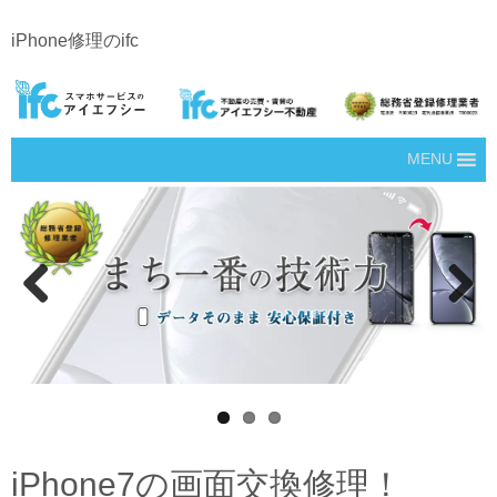
iPhone修理のifc
MENU
Prev
Next
ious
iPhone7の画面交換修理！