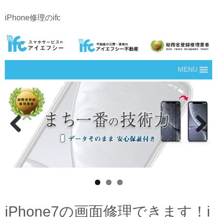
iPhone修理のifc
MENU
Prev
Next
ious
iPhone7の画面修理できます！i