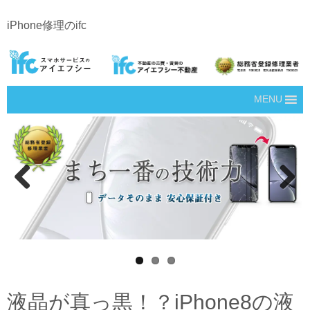
iPhone修理のifc
MENU
Prev
Next
ious
液晶が真っ黒！？iPhone8の液