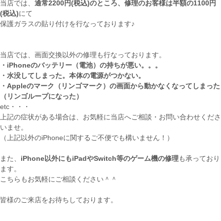
当店では、
通常2200円(税込)のところ、修理のお客様は半額の1100円
(税込)
にて
保護ガラスの貼り付けを行なっております♪
当店では、画面交換以外の修理も行なっております。
・iPhoneのバッテリー（電池）の持ちが悪い。。。
・水没してしまった。本体の電源がつかない。
・Appleのマーク（リンゴマーク）の画面から動かなくなってしまった
（リンゴループになった）
etc・・・
上記の症状がある場合は、お気軽に当店へご相談・お問い合わせくださ
いませ。
（上記以外のiPhoneに関するご不便でも構いません！）
また、
iPhone以外にもiPadやSwitch等のゲーム機の修理
も承っており
ます。
こちらもお気軽にご相談ください＾＾
皆様のご来店をお待ちしております。