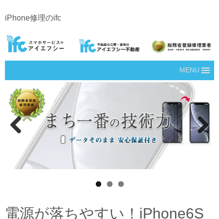
iPhone修理のifc
MENU
Prev
Next
ious
電源が落ちやすい！iPhone6S