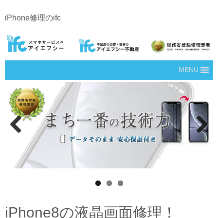
iPhone修理のifc
MENU
Prev
Next
ious
iPhone8の液晶画面修理！