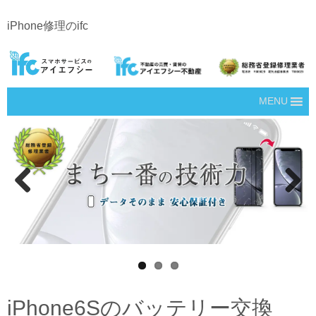
iPhone修理のifc
MENU
Prev
Next
ious
iPhone6Sのバッテリー交換