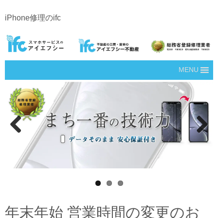
iPhone修理のifc
MENU
Prev
Next
ious
年末年始 営業時間の変更のお