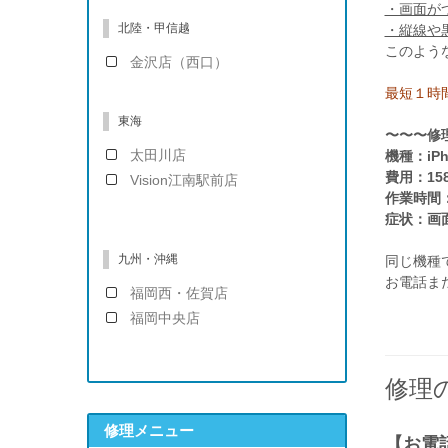
・画面が
北陸・甲信越
・縦線や
このよう
金沢店（西口）
最短１時
東海
〜〜〜修
太田川店
機種：iPh
費用：15
Vision江南駅前店
作業時間
症状：画
九州・沖縄
同じ機種
お電話ま
福岡西・佐賀店
福岡中央店
修理
修理メニュー
【お電