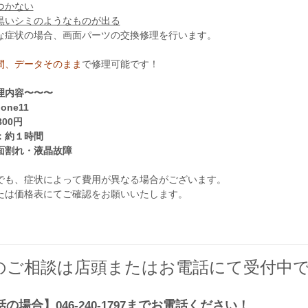
つかない
黒いシミのようなものが出る
な症状の場合、画面パーツの交換修理を行います。
間、データそのまま
で修理可能です！
理内容〜〜〜
one11
800円
：約１時間
面割れ・液晶故障
でも、症状によって費用が異なる場合がございます。
たは価格表にてご確認をお願いいたします。
のご相談は店頭またはお電話にて受付中
話の場合】
までお電話ください！
046-240-1797