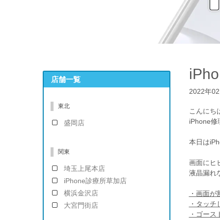
iP
店舗一覧
2022年0
東北
こんにち
iPhon
盛岡店
本日はiP
関東
画面にヒ
埼玉上尾本店
液晶漏れ
iPhone診療所草加店
横浜金沢店
・画面が
・タッチ
大宮門街店
・ゴース