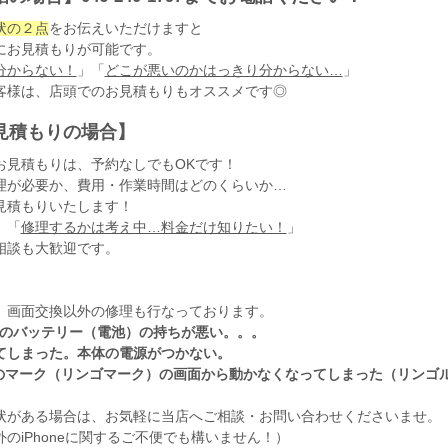
状の２点
をお伝えいただけますと
にお見積もりが可能です。
分からない！
」「
どこが悪いのかはっきり分からない…
」
客様は、店頭でのお見積もりもオススメです◎
見積もりの場合】
お見積もりは、予約なしでもOKです！
理が必要か、費用・作業時間はどのくらいか…
見積もりいたします！
、「
修理するかは考え中…料金だけ知りたい！
」
相談も大歓迎です。
、画面交換以外の修理も行なっております。
neのバッテリー（電池）の持ちが悪い。。。
てしまった。本体の電源がつかない。
leのマーク（リンゴマーク）の画面から動かなくなってしまった（リンゴ
状がある場合は、お気軽に当店へご相談・お問い合わせくださいませ。
のiPhoneに関するご不便でも構いません！）