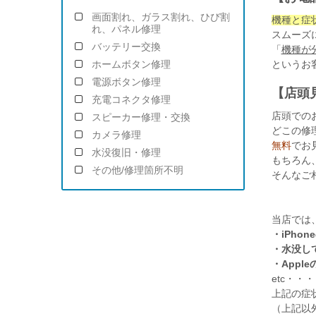
画面割れ、ガラス割れ、ひび割
機種と症
れ、パネル修理
スムーズ
バッテリー交換
「
機種が
というお
ホームボタン修理
電源ボタン修理
【店頭
充電コネクタ修理
店頭での
スピーカー修理・交換
どこの修
カメラ修理
無料
でお
水没復旧・修理
もちろん
その他/修理箇所不明
そんなご
当店では
・iPho
・水没し
・App
etc・・・
上記の症
（上記以外