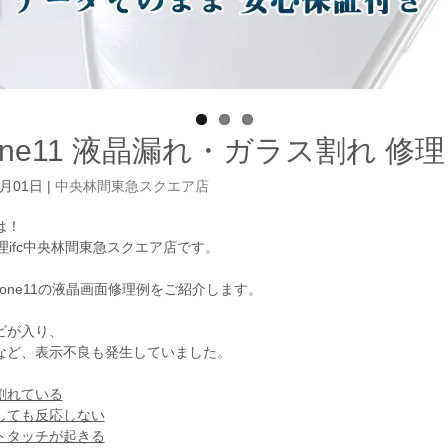
hone11 液晶漏れ・ガラス割れ 
2月01日
|
中央林間東急スクエア店
は！
e修理ifc中央林間東急スクエア店です。
hone11の液晶画面修理例をご紹介します。
ビが入り、
など、表示不良も発生していました。
割れている
しても反応しない
トタッチが起きる