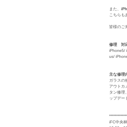
また、
iP
こちらも
皆様のご
修理 対
iPhone5/ 
us/ iPhon
主な修理
ガラスの
アウトカ
タン修理
ップデー
************
iFC中央