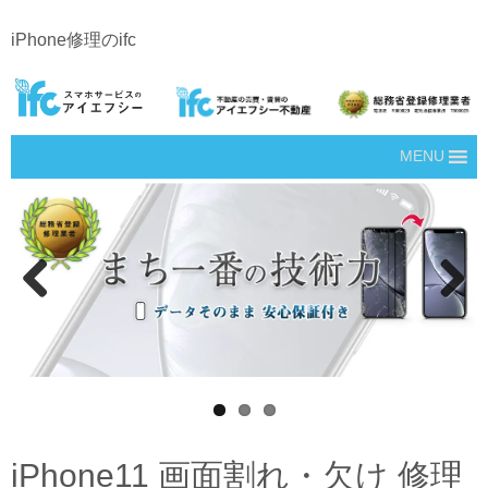
iPhone修理のifc
MENU
Prev
Next
ious
iPhone11 画面割れ・欠け 修理