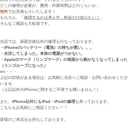
どこの修理が必要か、費用・作業時間はどのくらいか…
無料
でお見積もりいたします！
もちろん、「
修理するかは考え中…料金だけ知りたい！
」
そんなご相談も大歓迎です。
当店では、画面交換以外の修理も行なっております。
・iPhoneのバッテリー（電池）の持ちが悪い。。。
・水没してしまった。本体の電源がつかない。
・Appleのマーク（リンゴマーク）の画面から動かなくなってしまった
（リンゴループになった）
etc・・・
上記の症状がある場合は、お気軽に当店へご相談・お問い合わせくださ
いませ。
（上記以外のiPhoneに関するご不便でも構いません！）
また、
iPhone以外にもiPad・iPodの修理
も承っております。
こちらもお気軽にご相談ください＾＾
皆様のご来店をお待ちしております。