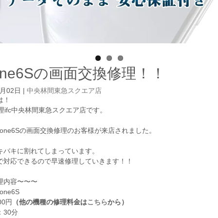
hone6Sの画面交換修理！！
3月02日
|
中央林間東急スクエア店
は！
e修理ifc中央林間東急スクエア店です。
hone6Sの画面交換修理のお客様が来店されました。
キバキに割れてしまっています。
で対応できるので早速修理していきます！！
理内容〜〜〜
one6S
00円
（他の機種の修理料金は
こちら
から）
30分