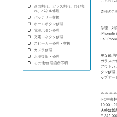
こちらも
画面割れ、ガラス割れ、ひび割
れ、パネル修理
皆様のご
バッテリー交換
ホームボタン修理
修理 対
電源ボタン修理
iPhone5/ 
充電コネクタ修理
us/ iPhon
スピーカー修理・交換
カメラ修理
主な修理
水没復旧・修理
ガラスの
その他/修理箇所不明
アウトカ
タン修理
ップデー
************
iFC中央
10:00
★時短営業
〒242-