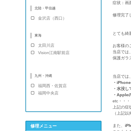
症状：画
北陸・甲信越
修理完了
金沢店（西口）
とても綺
東海
太田川店
お客様の
当店では
Vision江南駅前店
保護ガラ
九州・沖縄
当店では
・iPho
福岡西・佐賀店
・水没し
福岡中央店
・App
etc・・・
上記の症
（上記以外
修理メニュー
また、
iP