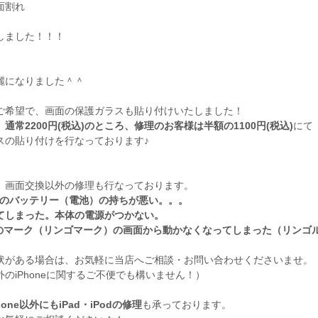
面割れ
しました！！！
麗になりました＾＾
ご希望で、画面の保護ガラスも貼り付けいたしました！
、
通常2200円(税込)のところ、修理のお客様は半額の1100円(税込)
にて
スの貼り付けを行なっております♪
、画面交換以外の修理も行なっております。
neのバッテリー（電池）の持ちが悪い。。。
てしまった。本体の電源がつかない。
leのマーク（リンゴマーク）の画面から動かなくなってしまった（リンゴ
状がある場合は、お気軽に当店へご相談・お問い合わせくださいませ。
のiPhoneに関するご不便でも構いません！）
hone以外にもiPad・iPodの修理
も承っております。