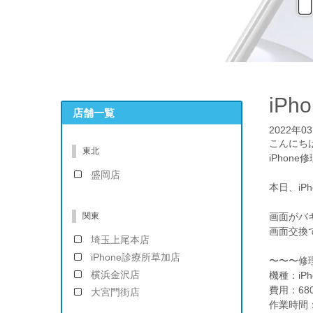
iP
店舗一覧
2022年0
こんにち
東北
iPhon
盛岡店
本日、iP
関東
画面がバ
画面交換
埼玉上尾本店
iPhone診療所草加店
〜〜〜修
横浜金沢店
機種：iPh
費用：68
大宮門街店
作業時間：