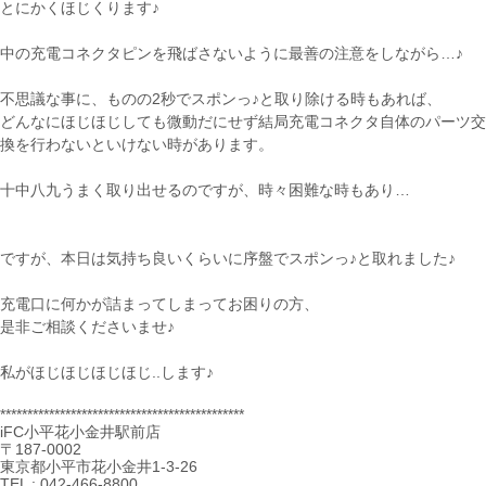
とにかくほじくります♪
中の充電コネクタピンを飛ばさないように最善の注意をしながら…♪
不思議な事に、ものの2秒でスポンっ♪と取り除ける時もあれば、
どんなにほじほじしても微動だにせず結局充電コネクタ自体のパーツ交
換を行わないといけない時があります。
十中八九うまく取り出せるのですが、時々困難な時もあり…
ですが、本日は気持ち良いくらいに序盤でスポンっ♪と取れました♪
充電口に何かが詰まってしまってお困りの方、
是非ご相談くださいませ♪
私がほじほじほじほじ..します♪
*********************************************
iFC小平花小金井駅前店
〒187-0002
東京都小平市花小金井1-3-26
TEL : 042-466-8800