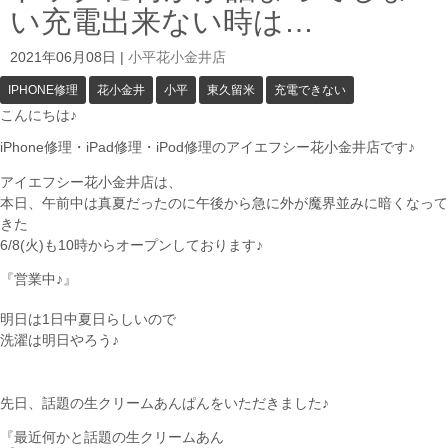
い充電出来ない時は…
2021年06月08日
|
小平花小金井店
IPHONE修理
花小金井
小平
東久留米
充電できない
こんにちは♪
iPhone修理・iPad修理・iPod修理のアイエフシー花小金井店です♪
アイエフシー花小金井店は、
本日、午前中は真夏だったのに午後から急に外が魔界並みに暗くなって
きた
6/8(火)も10時からオープンしております♪
『営業中♪』
明日は1日中夏日らしいので
洗濯は明日やろう♪
先日、話題の生クリームあんぱんをいただきました♪
『最近何かと話題の生クリームあん