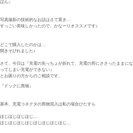
ぱん』
写真撮影の技術的なお話はさて置き…
すっごい美味しかったので、かなーりオススメです♪
どこで購入したのかは…
聞きそびれました♪
さて、今日は『充電の先っちょが折れて、充電の所にささったままにな
ってしまい充電ができない』
とお困りの方からのご相談です。
『ドックに異物』
基本、充電コネクタの異物混入は私の場合ひたすら
ほじほじほじほじ…
ほじほじほじほじほじほじほじほじ…