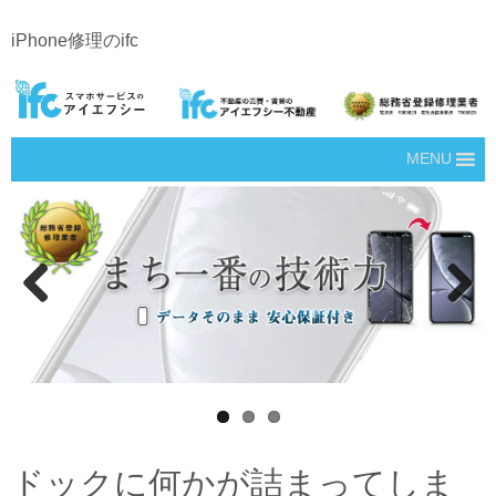
iPhone修理のifc
MENU
Prev
Next
ious
ドックに何かが詰まってしま