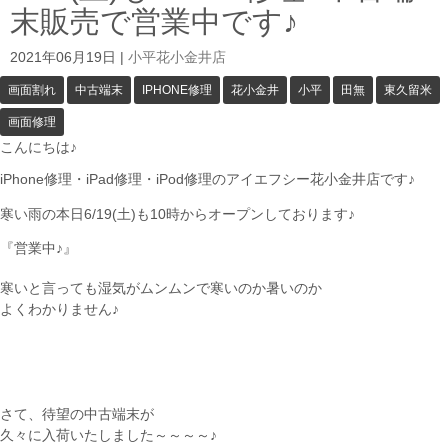
末販売で営業中です♪
2021年06月19日
|
小平花小金井店
画面割れ
中古端末
IPHONE修理
花小金井
小平
田無
東久留米
画面修理
こんにちは♪
iPhone修理・iPad修理・iPod修理のアイエフシー花小金井店です♪
寒い雨の本日6/19(土)も10時からオープンしております♪
『営業中♪』
寒いと言っても湿気がムンムンで寒いのか暑いのか
よくわかりません♪
さて、待望の中古端末が
久々に入荷いたしました～～～～♪