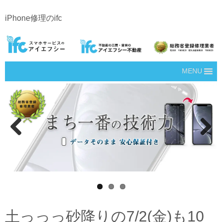
iPhone修理のifc
MENU
Prev
Next
ious
土っっっ砂降りの7/2(金)も10