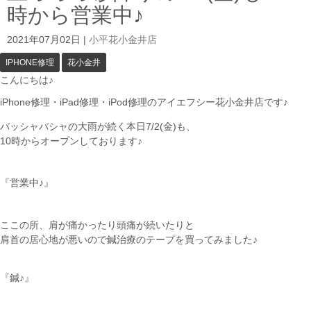
時から営業中♪
2021年07月02日
|
小平花小金井店
IPHONE修理
花小金井
こんにちは♪
iPhone修理・iPad修理・iPod修理のアイエフシー花小金井店です♪
バッシャバシャの大雨が続く本日7/2(金)も、
10時からオープンしております♪
『営業中♪』
ここの所、肩が痛かったり頭痛が続いたりと
肩首の居心地が悪いので鍼治療のテープを買ってみました♪
『鍼♪』