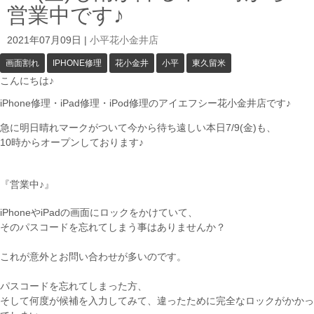
営業中です♪
2021年07月09日
|
小平花小金井店
画面割れ
IPHONE修理
花小金井
小平
東久留米
こんにちは♪
iPhone修理・iPad修理・iPod修理のアイエフシー花小金井店です♪
急に明日晴れマークがついて今から待ち遠しい本日7/9(金)も、
10時からオープンしております♪
『営業中♪』
iPhoneやiPadの画面にロックをかけていて、
そのパスコードを忘れてしまう事はありませんか？
これが意外とお問い合わせが多いのです。
パスコードを忘れてしまった方、
そして何度が候補を入力してみて、違ったために完全なロックがかかっ