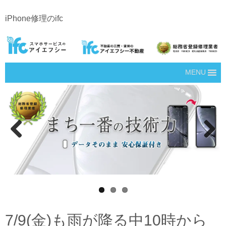
iPhone修理のifc
MENU
Prev
Next
ious
7/9(金)も雨が降る中10時から