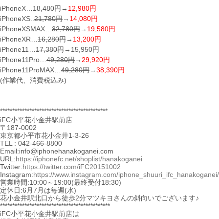
iPhoneX…
18,480円
→
12,980円
iPhoneXS..
21,780円
→
14,080円
iPhoneXSMAX…
32,780円
→
19,580円
iPhoneXR…
16,280円
→
13,200円
iPhone11…
17,380円
→15,950円
iPhone11Pro…
49,280円
→
29,920円
iPhone11ProMAX…
49,280円
→
38,390円
(作業代、消費税込み)
********************************************
iFC小平花小金井駅前店
〒187-0002
東京都小平市花小金井1-3-26
TEL : 042-466-8800
Email:info@iphonehanakoganei.com
URL:
https://iphonefc.net/shoplist/hanakoganei
Twitter:
https://twitter.com/iFC20151002
Instagram:
https://www.instagram.com/iphone_shuuri_ifc_hanakoganei/
営業時間:10:00～19:00(最終受付18:30)
定休日:6月7月は毎週(水)
花小金井駅北口から徒歩2分マツキヨさんの斜向いでございます♪
*********************************************
iFC小平花小金井駅前店は