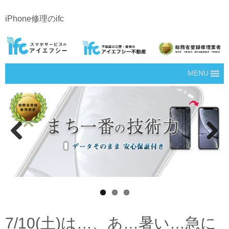
iPhone修理のifc
MENU
Prev
Next
ious
7/10(土)は…、あ…暑い…急に