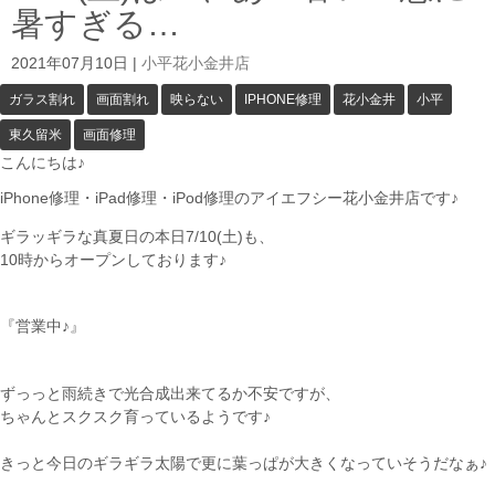
暑すぎる…
2021年07月10日
|
小平花小金井店
ガラス割れ
画面割れ
映らない
IPHONE修理
花小金井
小平
東久留米
画面修理
こんにちは♪
iPhone修理・iPad修理・iPod修理のアイエフシー花小金井店です♪
ギラッギラな真夏日の本日7/10(土)も、
10時からオープンしております♪
『営業中♪』
ずっっと雨続きで光合成出来てるか不安ですが、
ちゃんとスクスク育っているようです♪
きっと今日のギラギラ太陽で更に葉っぱが大きくなっていそうだなぁ♪