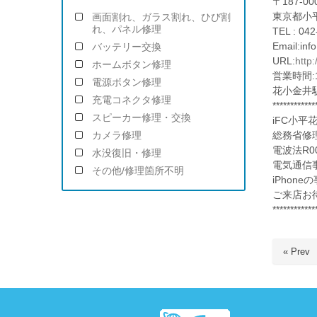
〒187-00
東京都小平
画面割れ、ガラス割れ、ひび割
れ、パネル修理
TEL : 042
Email:in
バッテリー交換
URL:
http
ホームボタン修理
営業時間:1
電源ボタン修理
花小金井
充電コネクタ修理
************
スピーカー修理・交換
iFC小平
総務省修
カメラ修理
電波法R00
水没復旧・修理
電気通信事
その他/修理箇所不明
iPhon
ご来店お
************
« Prev