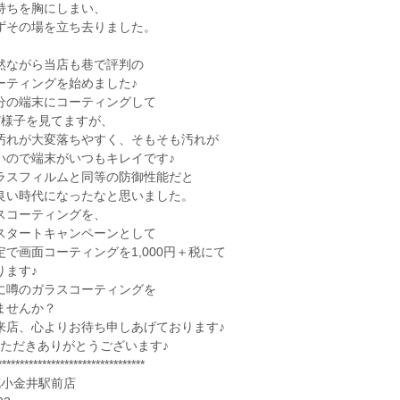
持ちを胸にしまい、
ずその場を立ち去りました。
然ながら当店も巷で評判の
ーティングを始めました♪
分の端末にコーティングして
ど様子を見てますが、
汚れが大変落ちやすく、そもそも汚れが
いので端末がいつもキレイです♪
ラスフィルムと同等の防御性能だと
良い時代になったなと思いました。
スコーティングを、
スタートキャンペーンとして
で画面コーティングを1,000円＋税にて
ります♪
に噂のガラスコーティングを
ませんか？
来店、心よりお待ち申しあげております♪
いただきありがとうございます♪
*********************************
花小金井駅前店