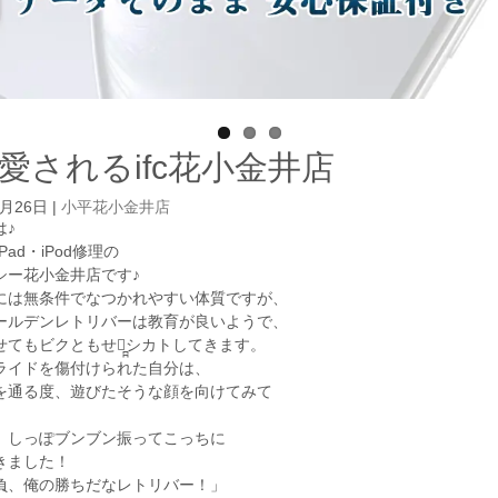
愛されるifc花小金井店
1月26日
|
小平花小金井店
は♪
iPad・iPod修理の
シー花小金井店です♪
には無条件でなつかれやすい体質ですが、
ールデンレトリバーは教育が良いようで、
てもビクともせず̪̪シカトしてきます。
ライドを傷付けられた自分は、
を通る度、遊びたそうな顔を向けてみて
、しっぽブンブン振ってこっちに
きました！
負、俺の勝ちだなレトリバー！」