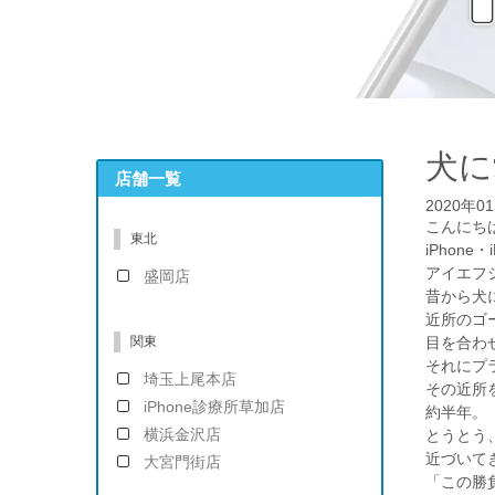
犬に
店舗一覧
2020年0
こんにち
東北
iPhone・
アイエフ
盛岡店
昔から犬
近所のゴ
関東
目を合わせ
それにプ
埼玉上尾本店
その近所
iPhone診療所草加店
約半年。
横浜金沢店
とうとう
近づいて
大宮門街店
「この勝