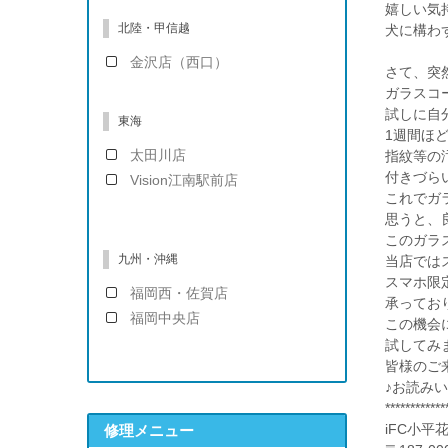
嬉しい気
北陸・甲信越
犬に構わ
金沢店（西口）
さて、突
ガラスコ
試しに自
東海
1週間ほ
太田川店
指紋等の
付きづら
Vision江南駅前店
これでガ
思うと、
このガラ
九州・沖縄
当店では
スマホ限定
福岡西・佐賀店
承ってお
福岡中央店
この機会
試してみ
皆様のご
♪お読み
************
修理メニュー
iFC小平