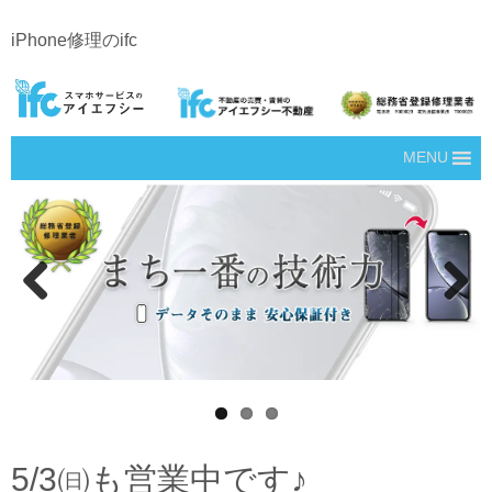
iPhone修理のifc
MENU
Prev
Next
ious
5/3㈰も営業中です♪