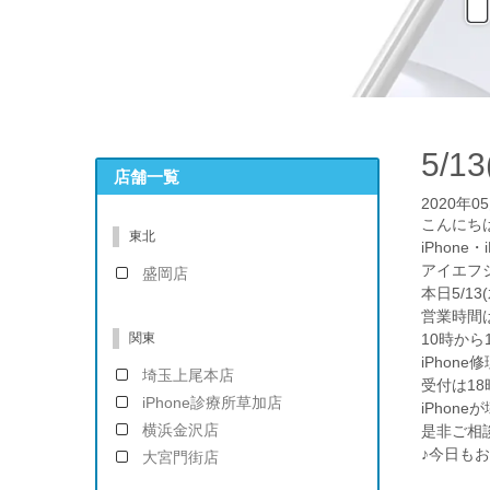
5/1
店舗一覧
2020年0
こんにち
東北
iPhone・
アイエフ
盛岡店
本日5/1
営業時間
関東
10時から
iPhon
埼玉上尾本店
受付は1
iPhone診療所草加店
iPhon
横浜金沢店
是非ご相
♪今日も
大宮門街店