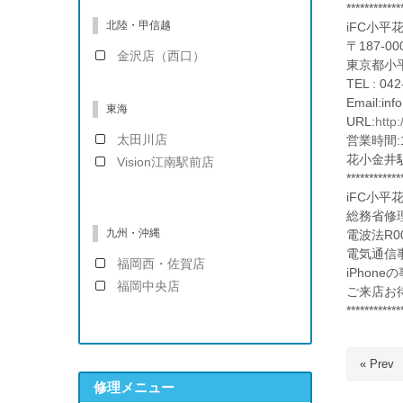
************
北陸・甲信越
iFC小平
〒187-00
金沢店（西口）
東京都小平
TEL : 042
Email:in
東海
URL:
http
太田川店
営業時間:1
花小金井
Vision江南駅前店
************
iFC小平
総務省修
九州・沖縄
電波法R00
電気通信事
福岡西・佐賀店
iPhon
福岡中央店
ご来店お
************
« Prev
修理メニュー