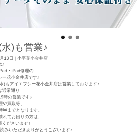
3(水)も営業♪
5月13日
|
小平花小金井店
は♪
iPad・iPod修理の
シー花小金井店です♪
3(水)もアイエフシー花小金井店は営業しております♪
は通常通り
19時の営業です♪
e修理や買取等、
8時半までとなります。
eが壊れてお困りの方は、
談くださいませ♪
お読みいただきありがとうございます♪