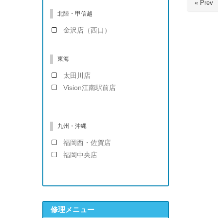
« Prev
北陸・甲信越
金沢店（西口）
東海
太田川店
Vision江南駅前店
九州・沖縄
福岡西・佐賀店
福岡中央店
修理メニュー