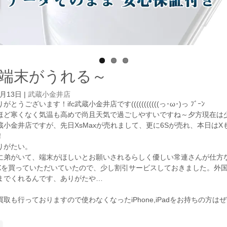
端末がうれる～
2月13日
|
武蔵小金井店
とうございます！ifc武蔵小金井店です(((((((((((っ･ω･)っ ﾌﾞｰﾝ
ほど寒くなく気温も高めで尚且天気で過ごしやすいですね～夕方現在は
小金井店ですが、先日XsMaxが売れまして、更に6Sが売れ、本日はXも
！
りがたい。
に弟がいて、端末がほしいとお願いされるらしく優しい常連さんが仕方
Xを買っていただいていたので、少し割引サービスしておきました。外
までくれるんです、ありがたや…
取も行っておりますので使わなくなったiPhone,iPadをお持ちの方