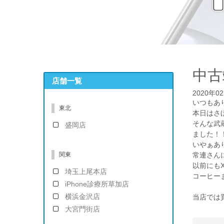
中古
店舗一覧
2020年0
いつもありが
東北
本日はさ
そんな武蔵
盛岡店
ました！
いやぁあ
関東
常連さん
以前にも
埼玉上尾本店
コーヒー
iPhone診療所草加店
横浜金沢店
当店では買
大宮門街店